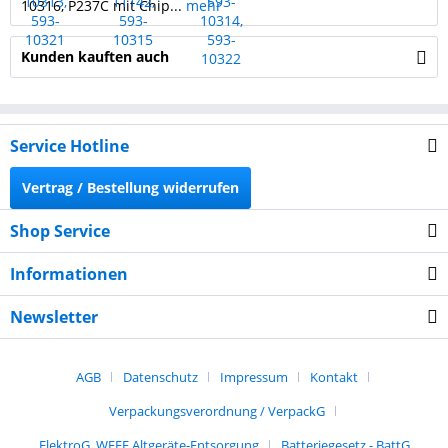
10316, P237C mit Chip...
mehr
Kunden kauften auch
Service Hotline
Vertrag / Bestellung widerrufen
Shop Service
Informationen
Newsletter
AGB
Datenschutz
Impressum
Kontakt
Verpackungsverordnung / VerpackG
ElektroG, WEEE Altgeräte-Entsorgung
Batteriegesetz - BattG