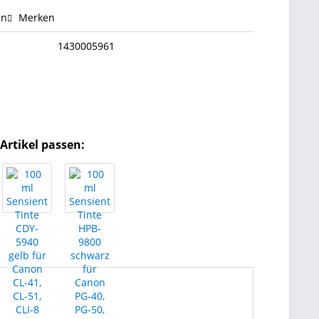
en
Merken
1430005961
Artikel passen: