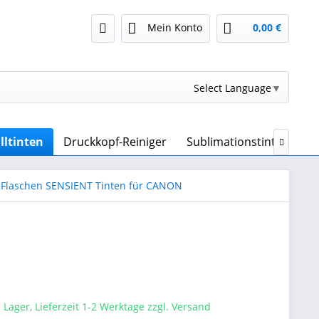
Mein Konto
0,00 €
Select Language
▼
lltinten
Druckkopf-Reiniger
Sublimationstinte & Sub

 Flaschen SENSIENT Tinten für CANON
 Lager, Lieferzeit 1-2 Werktage zzgl. Versand