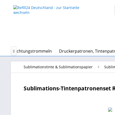
chen, Belichtungstrommeln
Druckerpatronen, Tintenpat

Sublimationstinte & Sublimationspapier
Subli
Sublimations-Tintenpatronenset R