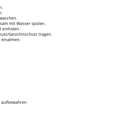
n.
n.
 waschen.
tsam mit Wasser spülen.
t einholen.
tz/Gesichtsschutz tragen.
 einatmen.
rn aufbewahren