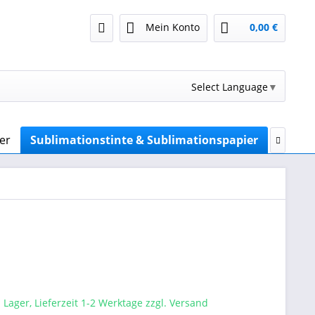
Mein Konto
0,00 €
Select Language
▼
er
Sublimationstinte & Sublimationspapier
Chip-R

 Lager, Lieferzeit 1-2 Werktage zzgl. Versand