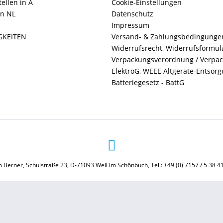
ellen in A
Cookie-Einstellungen
in NL
Datenschutz
Impressum
GKEITEN
Versand- & Zahlungsbedingunge
Widerrufsrecht, Widerrufsformul
Verpackungsverordnung / Verpa
ElektroG, WEEE Altgeräte-Entsor
Batteriegesetz - BattG
 Berner, Schulstraße 23, D-71093 Weil im Schönbuch, Tel.: +49 (0) 7157 / 5 38 4