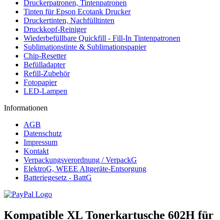
Druckerpatronen, Tintenpatronen
Tinten für Epson Ecotank Drucker
Druckertinten, Nachfülltinten
Druckkopf-Reiniger
Wiederbefüllbare Quickfill - Fill-In Tintenpatronen
Sublimationstinte & Sublimationspapier
Chip-Resetter
Befülladapter
Refill-Zubehör
Fotopapier
LED-Lampen
Informationen
AGB
Datenschutz
Impressum
Kontakt
Verpackungsverordnung / VerpackG
ElektroG, WEEE Altgeräte-Entsorgung
Batteriegesetz - BattG
Kompatible XL Tonerkartusche 602H für