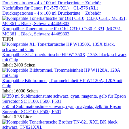
Nachfüllset für Canon PG-575 (XL) + CL-576 (XL)
Druckerpatronen - 4 x 100 ml Druckertinte + Zubehör
Kompatible Tonerkartusche für OKI C310, C330, C331, MC351,
MC361... Black, Schwarz 44469803
TIPP!
Kompatible XL-Tonerkartusche HP W1350X, 135X black, schwarz
mit Chip
Inhalt
2400 Seiten
Kompatible Bildtrommel, Trommeleinheit HP W1120A, 120A mit
Chip
Inhalt
16000 Seiten
350 ml Sublimationstinte schwarz, cyan, magenta, gelb für Epson
Surecolor SC-F100, F500, F501
Inhalt
0.35 Liter