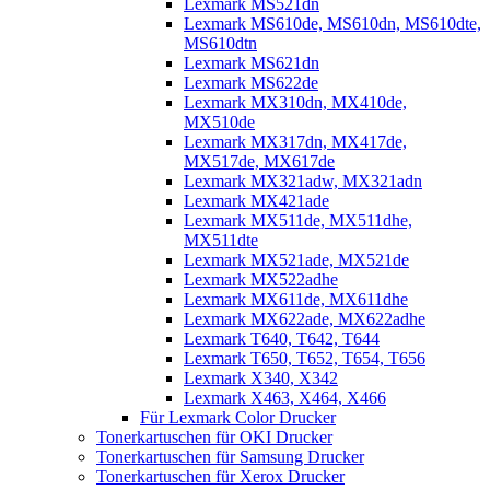
Lexmark MS521dn
Lexmark MS610de, MS610dn, MS610dte,
MS610dtn
Lexmark MS621dn
Lexmark MS622de
Lexmark MX310dn, MX410de,
MX510de
Lexmark MX317dn, MX417de,
MX517de, MX617de
Lexmark MX321adw, MX321adn
Lexmark MX421ade
Lexmark MX511de, MX511dhe,
MX511dte
Lexmark MX521ade, MX521de
Lexmark MX522adhe
Lexmark MX611de, MX611dhe
Lexmark MX622ade, MX622adhe
Lexmark T640, T642, T644
Lexmark T650, T652, T654, T656
Lexmark X340, X342
Lexmark X463, X464, X466
Für Lexmark Color Drucker
Tonerkartuschen für OKI Drucker
Tonerkartuschen für Samsung Drucker
Tonerkartuschen für Xerox Drucker