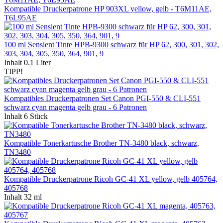
Kompatible Druckerpatrone HP 903XL yellow, gelb - T6M11AE,
T6L95AE
100 ml Sensient Tinte HPB-9300 schwarz für HP 62, 300, 301, 302,
303, 304, 305, 350, 364, 901, 9
Inhalt
0.1 Liter
TIPP!
Kompatibles Druckerpatronen Set Canon PGI-550 & CLI-551
schwarz cyan magenta gelb grau - 6 Patronen
Inhalt
6 Stück
Kompatible Tonerkartusche Brother TN-3480 black, schwarz,
TN3480
Kompatible Druckerpatrone Ricoh GC-41 XL yellow, gelb 405764,
405768
Inhalt
32 ml