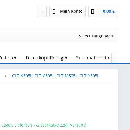
Mein Konto
0,00 €
Select Language
▼
ülltinten
Druckkopf-Reiniger
Sublimationstinte & Sub

CLT-K505L, CLT-C505L, CLT-M505L, CLT-Y505L
 Lager, Lieferzeit 1-2 Werktage zzgl. Versand