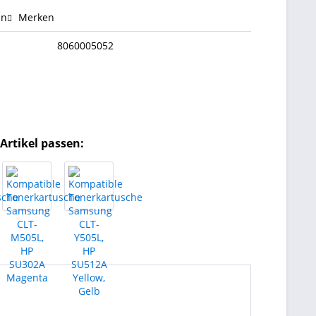
en
Merken
8060005052
Artikel passen: